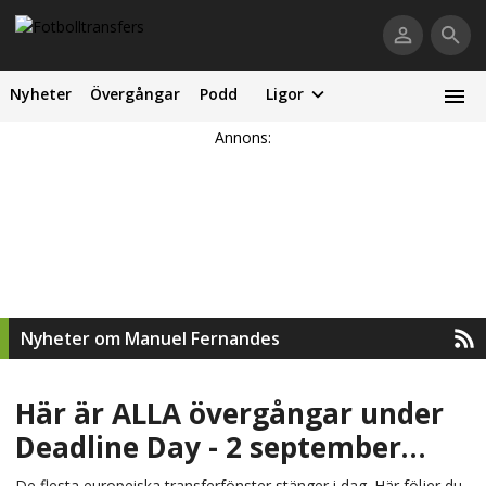
Nyheter
Övergångar
Podd
Ligor
Annons:
Nyheter om Manuel Fernandes
Här är ALLA övergångar under
Deadline Day - 2 september
2019
De flesta europeiska transferfönster stänger i dag. Här följer du