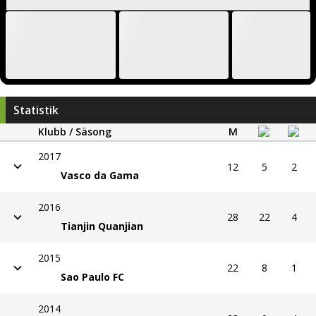
Statistik
Klubb / Säsong
M
2017
12
5
2
Vasco da Gama
2016
28
22
4
Tianjin Quanjian
2015
22
8
1
Sao Paulo FC
2014