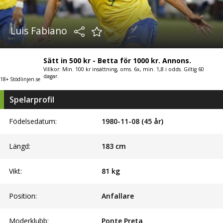
Luis Fabiano
Sätt in 500 kr - Betta för 1000 kr. Annons.
Villkor: Min. 100 kr insättning, oms. 6x, min. 1,8 i odds. Giltig 60
dagar.
18+ Stödlinjen.se
Spelarprofil
Födelsedatum:
1980-11-08 (45 år)
Längd:
183
cm
Vikt:
81
kg
Position:
Anfallare
Moderklubb:
Ponte Preta