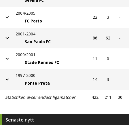
Sevilla FC
2004/2005
22
3
-
FC Porto
2001-2004
86
62
-
Sao Paulo FC
2000/2001
11
0
-
Stade Rennes FC
1997-2000
14
3
-
Ponte Preta
Statistiken avser endast ligamatcher
422
211
30
Senaste nytt