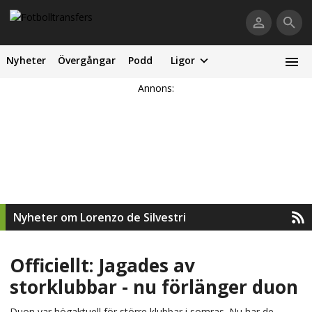
Nyheter
Övergångar
Podd
Ligor
Annons:
Nyheter om Lorenzo de Silvestri
Officiellt: Jagades av
storklubbar - nu förlänger duon
Duon var högaktuell för större klubbar i somras. Nu har de