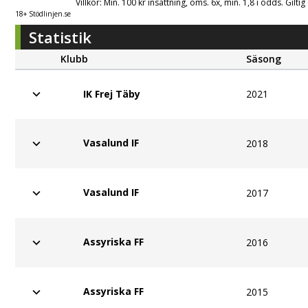
Villkor: Min. 100 kr insättning, oms. 6x, min. 1,8 i odds. Gilti
18+ Stödlinjen.se
Statistik
Klubb
Säsong
2021
IK Frej Täby
Vasalund IF
2018
Vasalund IF
2017
Assyriska FF
2016
Assyriska FF
2015