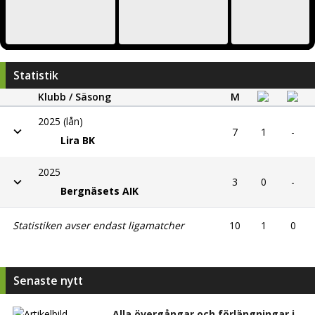
Statistik
Klubb / Säsong
M
2025 (lån)
7
1
-
Lira BK
2025
3
0
-
Bergnäsets AIK
Statistiken avser endast ligamatcher
10
1
0
Senaste nytt
Alla övergångar och förlängningar i