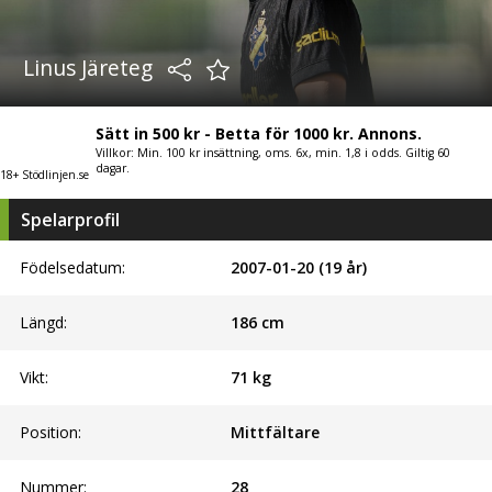
Linus Järeteg
Sätt in 500 kr - Betta för 1000 kr. Annons.
Villkor: Min. 100 kr insättning, oms. 6x, min. 1,8 i odds. Giltig 60
dagar.
18+ Stödlinjen.se
Spelarprofil
Födelsedatum:
2007-01-20 (19 år)
Längd:
186
cm
Vikt:
71
kg
Position:
Mittfältare
Nummer:
28