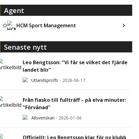
Agent
HCM Sport Management
Senaste nytt
Leo Bengtsson: "Vi får se vilket det fjärde
landet blir"
Utlandsproffs
-
2026-06-17
Från fiasko till fullträff – på elva minuter:
"Förvånad"
Allsvenskan
-
2026-01-06
Officiellt: Leo Bengtsson klar för ny klubb