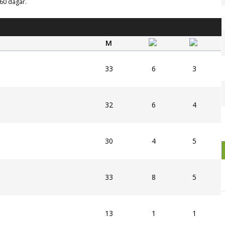
g 60 dagar.
M
33
6
3
32
6
4
30
4
5
33
8
5
13
1
1