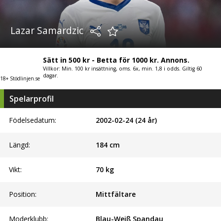
Lazar Samardzic
Sätt in 500 kr - Betta för 1000 kr. Annons.
Villkor: Min. 100 kr insättning, oms. 6x, min. 1,8 i odds. Giltig 60
dagar.
18+ Stödlinjen.se
Spelarprofil
Födelsedatum:
2002-02-24 (24 år)
Längd:
184
cm
Vikt:
70
kg
Position:
Mittfältare
Moderklubb:
Blau-Weiß Spandau