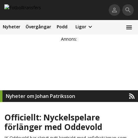
Nyheter
Övergångar
Podd
Ligor
Annons:
Nyheter om Johan Patriksson
Officiellt: Nyckelspelare
förlänger med Oddevold
IK Oddevold har skrivit nytt kontrakt med anfallsstjärnan som