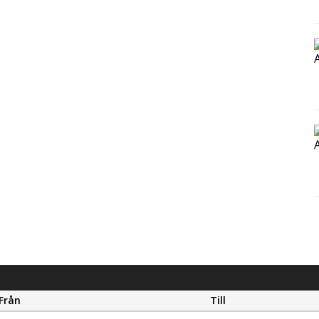
Från
Till