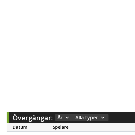
Övergångar:
År
Alla typer
Datum
Spelare