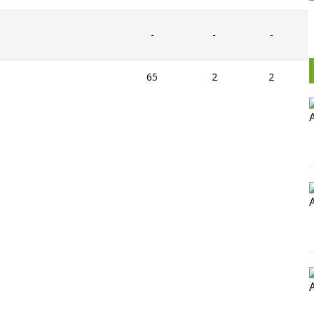
-
-
-
65
2
2