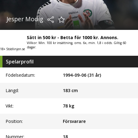
Jesper Modig
Sätt in 500 kr - Betta för 1000 kr. Annons.
Villkor: Min. 100 kr insättning, oms. 6x, min. 1,8 i odds. Giltig 60
dagar.
18+ Stödlinjen.se
Spelarprofil
Födelsedatum:
1994-09-06 (31 år)
Längd:
183
cm
Vikt:
78
kg
Position:
Försvarare
Nummer:
18