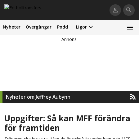
Nyheter
Övergångar
Podd
Ligor
Annons:
Nyheter om Jeffrey Aubynn
Uppgifter: Så kan MFF förändra
för framtiden
Tränaren ska bytas ut. Men de är också är under lupp och MFF