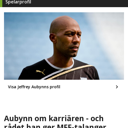
Spelarprofil
Visa Jeffrey Aubynns profil
Aubynn om karriären - och
rådet han ger MFF-talanger