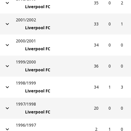
35
0
2
Liverpool FC
2001/2002
33
0
1
Liverpool FC
2000/2001
34
0
0
Liverpool FC
1999/2000
36
0
0
Liverpool FC
1998/1999
34
1
3
Liverpool FC
1997/1998
20
0
0
Liverpool FC
1996/1997
2
1
0