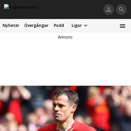
Nyheter
Övergångar
Podd
Ligor
Annons: