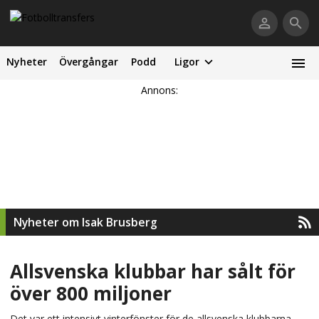
Nyheter
Övergångar
Podd
Ligor
Annons:
Nyheter om Isak Brusberg
Allsvenska klubbar har sålt för
över 800 miljoner
Det var ett intensivt vinterfönster för de allsvenska klubbarna.