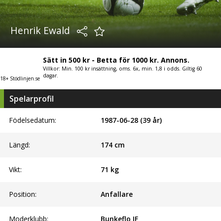
Henrik Ewald
Sätt in 500 kr - Betta för 1000 kr. Annons.
Villkor: Min. 100 kr insättning, oms. 6x, min. 1,8 i odds. Giltig 60
dagar.
18+ Stödlinjen.se
Spelarprofil
Födelsedatum:
1987-06-28 (39 år)
Längd:
174
cm
Vikt:
71
kg
Position:
Anfallare
Moderklubb:
Bunkeflo IF