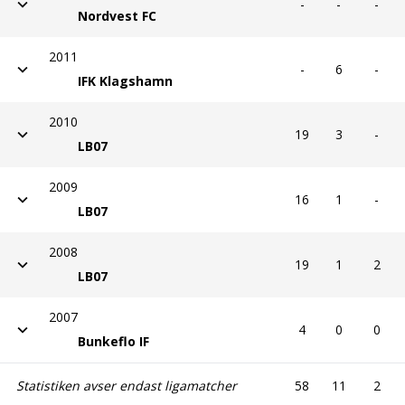
-
-
-
Nordvest FC
2011
-
6
-
IFK Klagshamn
2010
19
3
-
LB07
2009
16
1
-
LB07
2008
19
1
2
LB07
2007
4
0
0
Bunkeflo IF
Statistiken avser endast ligamatcher
58
11
2