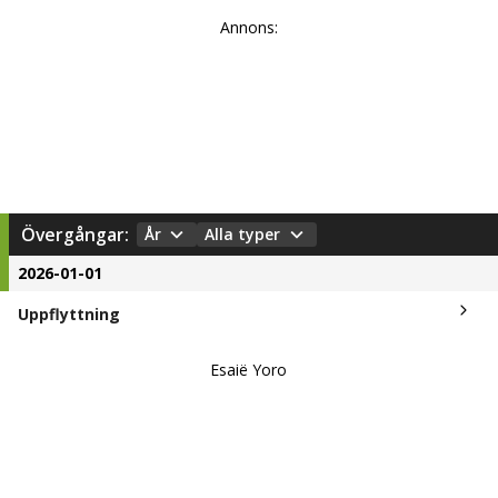
Annons:
Övergångar:
År
Alla typer
2026-01-01
Uppflyttning
Esaië Yoro
Skövde AIK U19
Skövde AIK