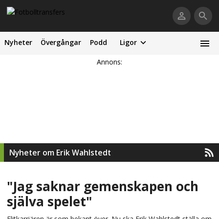
Nyheter
Övergångar
Podd
Ligor
Annons:
Nyheter om Erik Wahlstedt
"Jag saknar gemenskapen och
själva spelet"
Elitkarriären är som bekant över. Nu ska Erik Wahlstedt ställa om