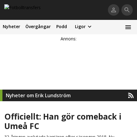
Nyheter
Övergångar
Podd
Ligor
Annons:
Nyheter om Erik Lundström
Officiellt: Han gör comeback i
Umeå FC
32-åringen avslutade karriären efter säsongen 2018. Nu