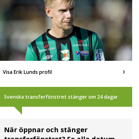
Visa Erik Lunds profil
Svenska transferfönstret stänger om 24 dagar
När öppnar och stänger
transferfönstret? Se alla datum