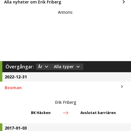
Övergångar:
År
Alla typer
2022-12-31
Bosman
Erik Friberg
BK Häcken
Avslutat karriären
2017-01-03
Bosman
Erik Friberg
Seattle Sounders FC
BK Häcken
2015-06-29