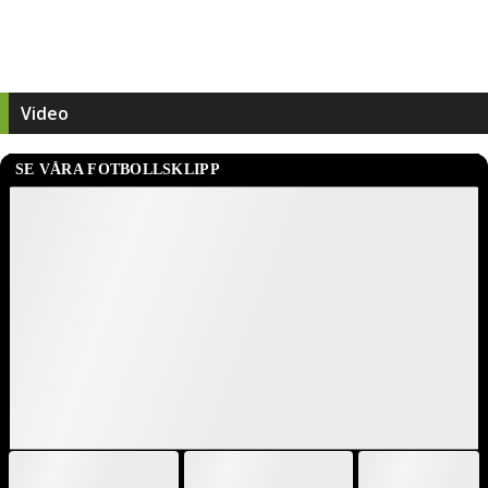
Video
Statistik
Klubb / Säsong
M
2022
18
0
1