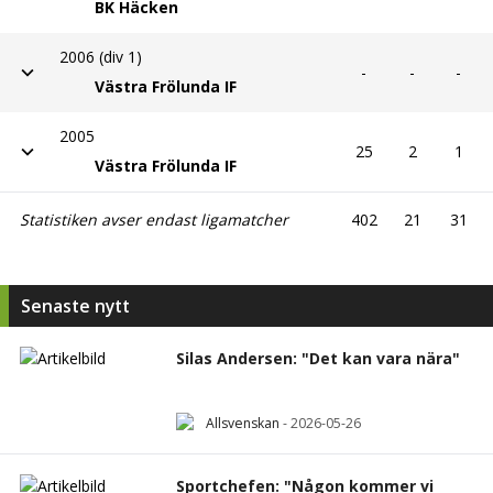
Statistiken avser endast ligamatcher
402
21
31
Senaste nytt
Silas Andersen: "Det kan vara nära"
Allsvenskan
-
2026-05-26
Sportchefen: "Någon kommer vi
förmodligen att sälja"
Allsvenskan
-
2026-05-25
Häckens sportchef: "Vi vill att han
ska vara här"
Allsvenskan
-
2026-05-20