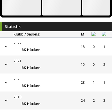
BK Häcken
2021
15
0
2
BK Häcken
2020
28
1
1
BK Häcken
2019
24
2
3
BK Häcken
2018
26
1
1
BK Häcken
2017
27
1
2
BK Häcken
2016
30
0
1
Seattle Sounders FC