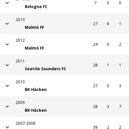
2011
28
1
1
Seattle Sounders FC
2010
27
0
3
BK Häcken
2009
28
3
7
BK Häcken
2007-2008
39
2
2
BK Häcken
2006 (div 1)
-
-
-
Västra Frölunda IF
2005
25
2
1
Västra Frölunda IF