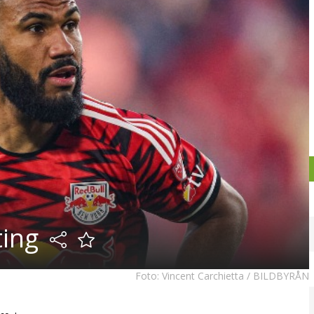
ing
Foto:
Vincent Carchietta / BILDBYRÅN