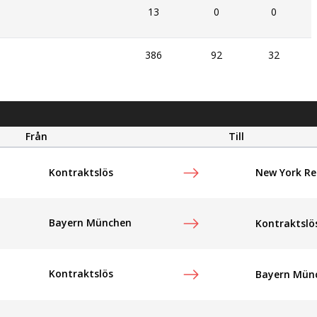
13
0
0
386
92
32
Från
Till
New York Re
Kontraktslös
Bayern München
Kontraktslö
Kontraktslös
Bayern Mün