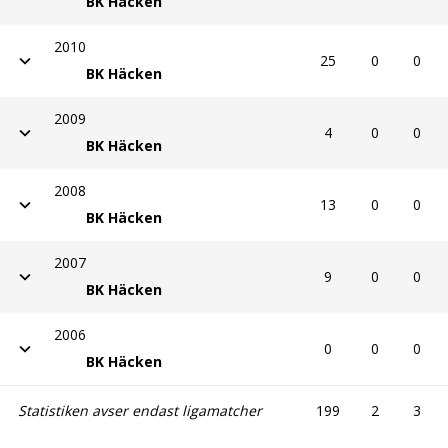
BK Häcken
2010
25
0
0
BK Häcken
2009
4
0
0
BK Häcken
2008
13
0
0
BK Häcken
2007
9
0
0
BK Häcken
2006
0
0
0
BK Häcken
Statistiken avser endast ligamatcher
199
2
3