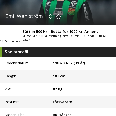
Emil Wahlström
Sätt in 500 kr - Betta för 1000 kr. Annons.
Villkor: Min. 100 kr insättning, oms. 6x, min. 1,8 i odds. Giltig 60
dagar.
18+ Stödlinjen.se
Spelarprofil
Födelsedatum:
1987-03-02 (39 år)
Längd:
183
cm
Vikt:
82
kg
Position:
Försvarare
Moderklubb:
BK Häcken