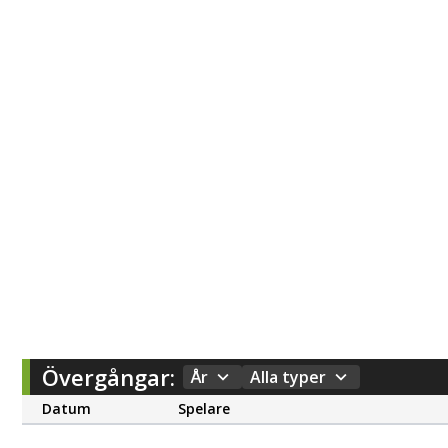
Övergångar:
År
Alla typer
Datum
Spelare