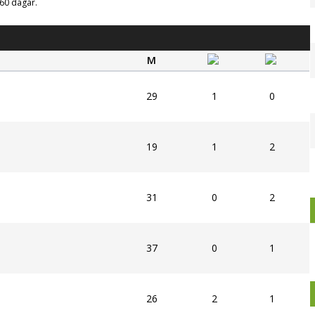
g 60 dagar.
M
29
1
0
19
1
2
31
0
2
37
0
1
26
2
1