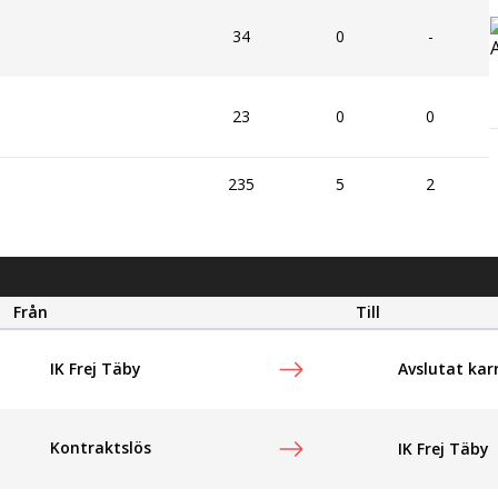
34
0
-
23
0
0
235
5
2
Från
Till
Avslutat kar
IK Frej Täby
Kontraktslös
IK Frej Täby