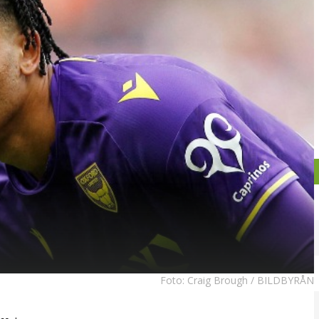
Foto:
Craig Brough / BILDBYRÅN