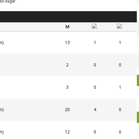
g 60 dagar.
M
n)
13
1
1
2
0
0
3
0
1
n)
20
4
0
n)
12
0
0