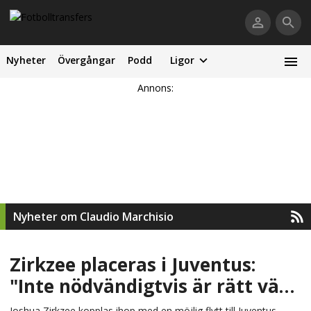
Nyheter
Övergångar
Podd
Ligor
Annons:
Nyheter om Claudio Marchisio
Zirkzee placeras i Juventus:
"Inte nödvändigtvis är rätt väg
att gå"
Joshua Zirkzee kopplas ihop med en möjlig flytt till Juventus.