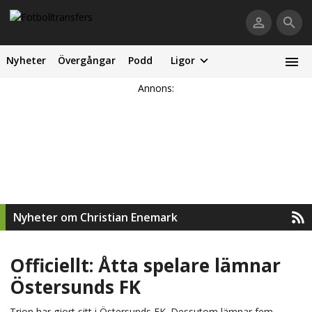
Nyheter
Övergångar
Podd
Ligor
Annons:
Nyheter om Christian Enemark
Officiellt: Åtta spelare lämnar
Östersunds FK
Trion har gjort sitt i Östersunds FK. Dessutom lämnar fem