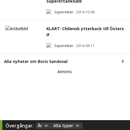
Superettanklubb
Superettan
-
2014-10-06
KLART: Chilensk ytterback till Östers
IF
Superettan
-
2014-08-11
Alla nyheter om Boris Sandoval
Annons:
Övergångar:
År
Alla typer