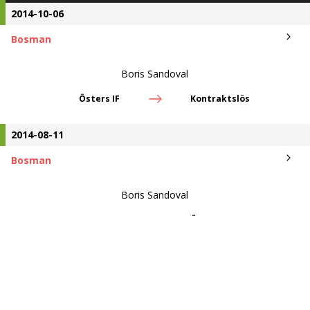
2014-10-06
Bosman
Boris Sandoval
Östers IF
Kontraktslös
2014-08-11
Bosman
Boris Sandoval
Deportivo Nublense
Östers IF
©
2026
Fotbolltransfers.com