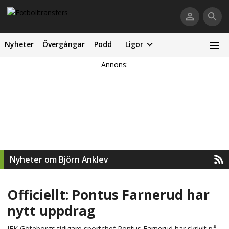
Nyheter
Övergångar
Podd
Ligor
Annons:
Nyheter om Björn Anklev
Officiellt: Pontus Farnerud har
nytt uppdrag
IFK Göteborgs tidigare sportchef Pontus Farnerud har skrivit på