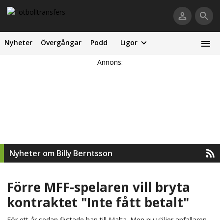
Nyheter
Övergångar
Podd
Ligor
Annons:
Nyheter om Billy Berntsson
Förre MFF-spelaren vill bryta
kontraktet "Inte fått betalt"
För ett år sedan flyttade han till Malta. Men nu väljer anfallaren