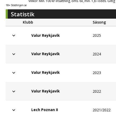
Villkor: Min. 100 kr insättning, oms. 6x, min. 1,8 i odds. Gilti
18+ Stödlinjen.se
Statistik
Klubb
Säsong
2025
Valur Reykjavík
Valur Reykjavík
2024
Valur Reykjavík
2023
Valur Reykjavík
2022
Lech Poznan II
2021/2022