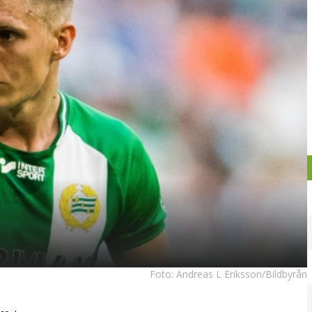
Foto:
Andreas L Eriksson/Bildbyrån