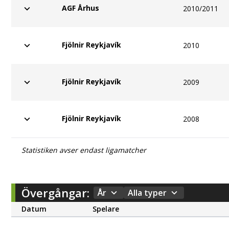
AGF Århus
2010/2011
Fjölnir Reykjavík
2010
Fjölnir Reykjavík
2009
Fjölnir Reykjavík
2008
Statistiken avser endast ligamatcher
Övergångar:
År
Alla typer
Datum
Spelare