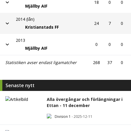
18
0
0
Mjällby AIF
2014 (lån)
24
7
0
Kristianstads FF
2013
0
0
0
Mjällby AIF
Statistiken avser endast ligamatcher
268
37
0
Senaste nytt
Alla övergångar och förlängningar i
Ettan - 11 december
Division 1
-
2025-12-11