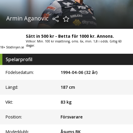
Armin Aganovic
Sätt in 500 kr - Betta för 1000 kr. Annons.
Villkor: Min. 100 kr insättning, oms. 6x, min. 1,8 i odds. Giltig 60
dagar.
18+ Stödlinjen.se
Spelarprofil
Födelsedatum:
1994-04-06 (32 år)
Längd:
187
cm
Vikt:
83
kg
Position:
Försvarare
Moderklubb:
Åsums BK