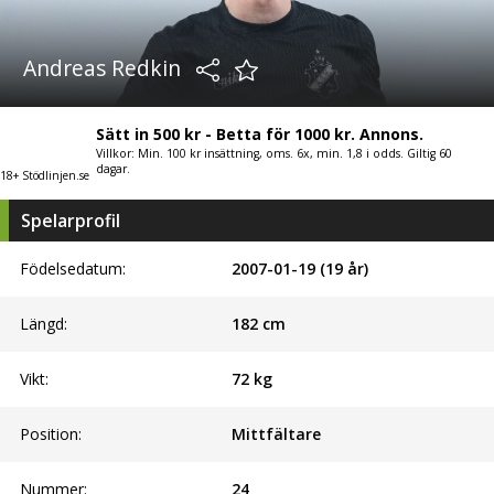
Andreas Redkin
Sätt in 500 kr - Betta för 1000 kr. Annons.
Villkor: Min. 100 kr insättning, oms. 6x, min. 1,8 i odds. Giltig 60
dagar.
18+ Stödlinjen.se
Spelarprofil
Födelsedatum:
2007-01-19 (19 år)
Längd:
182
cm
Vikt:
72
kg
Position:
Mittfältare
Nummer:
24