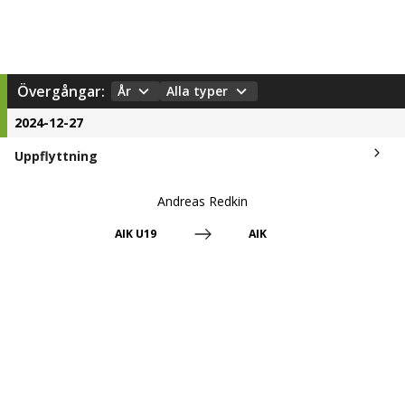
Övergångar:
År
Alla typer
2024-12-27
Uppflyttning
Andreas Redkin
AIK U19
AIK
Kontrakt:
2027-12-31
©
2026
Fotbolltransfers.com