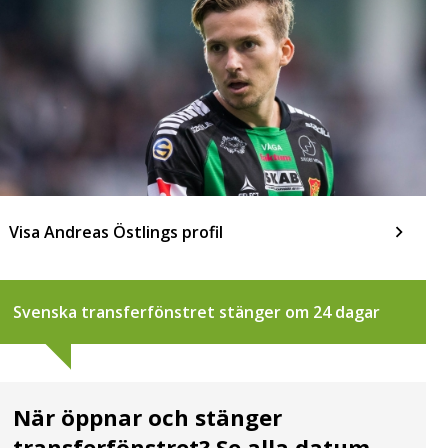
Visa Andreas Östlings profil
Svenska transferfönstret stänger om 24 dagar
När öppnar och stänger
transferfönstret? Se alla datum