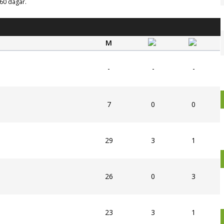
g 60 dagar.
M
-
-
-
7
0
0
29
3
1
26
0
3
23
3
1