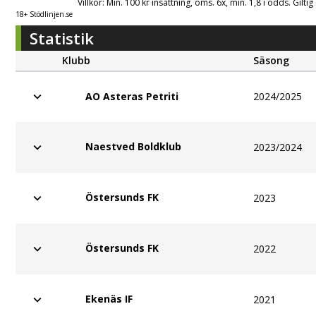
Villkor: Min. 100 kr insättning, oms. 6x, min. 1,8 i odds. Gilti
18+ Stödlinjen.se
Statistik
Klubb
Säsong
2024/2025
AO Asteras Petriti
Naestved Boldklub
2023/2024
Östersunds FK
2023
Östersunds FK
2022
Ekenäs IF
2021