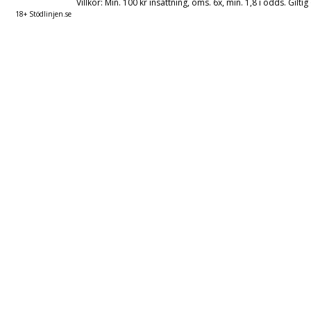
Villkor: Min. 100 kr insättning, oms. 6x, min. 1,8 i odds. Gilti
18+ Stödlinjen.se