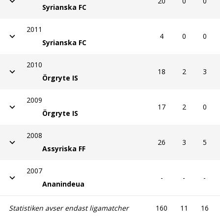
20
0
0
Syrianska FC
2011
4
0
0
Syrianska FC
2010
18
2
3
Örgryte IS
2009
17
2
0
Örgryte IS
2008
26
3
5
Assyriska FF
2007
-
-
-
Ananindeua
Statistiken avser endast ligamatcher
160
11
16