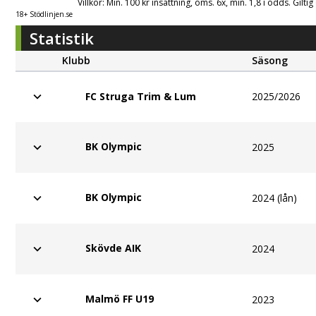
Villkor: Min. 100 kr insättning, oms. 6x, min. 1,8 i odds. Gilti
18+ Stödlinjen.se
Statistik
Klubb
Säsong
2025/2026
FC Struga Trim & Lum
BK Olympic
2025
BK Olympic
2024 (lån)
Skövde AIK
2024
Malmö FF U19
2023