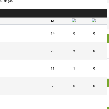
g 60 dagar.
M
14
0
0
20
5
0
11
1
0
2
0
0
-
-
-