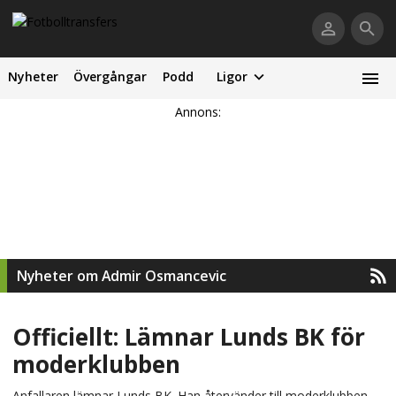
Nyheter
Övergångar
Podd
Ligor
Annons:
Nyheter om Admir Osmancevic
Officiellt: Lämnar Lunds BK för
moderklubben
Anfallaren lämnar Lunds BK. Han återvänder till moderklubben