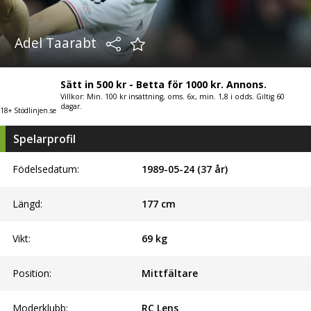
Adel Taarabt
Sätt in 500 kr - Betta för 1000 kr. Annons.
Villkor: Min. 100 kr insättning, oms. 6x, min. 1,8 i odds. Giltig 60
dagar.
18+ Stödlinjen.se
Spelarprofil
Födelsedatum:
1989-05-24 (37 år)
Längd:
177
cm
Vikt:
69
kg
Position:
Mittfältare
Moderklubb:
RC Lens