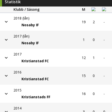
Statistik
Klubb / Säsong
M
2018 (lån)
19
2
-
Nosaby IF
2017 (lån)
1
0
-
Nosaby IF
2017
12
1
-
Kristianstad FC
2016
15
0
-
Kristianstad FC
2015
16
0
-
Kristianstads FF
2014
3
0
0