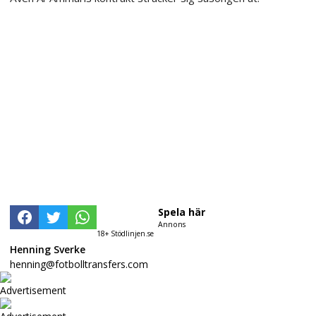
Spela här
Annons
18+ Stödlinjen.se
Henning Sverke
henning@fotbolltransfers.com