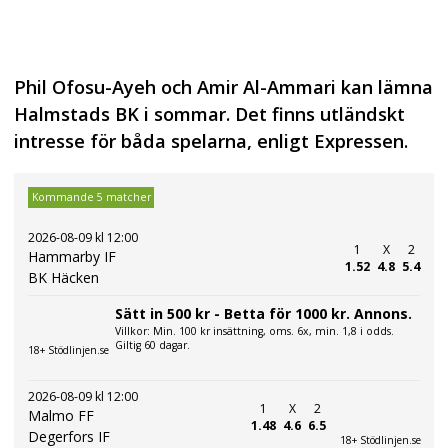
Phil Ofosu-Ayeh och Amir Al-Ammari kan lämna
Halmstads BK i sommar. Det finns utländskt
intresse för båda spelarna, enligt Expressen.
Kommande 5 matcher
2026-08-09 kl 12:00
1
X
2
Hammarby IF
1.52
4.8
5.4
BK Häcken
Sätt in 500 kr - Betta för 1000 kr. Annons.
Villkor: Min. 100 kr insättning, oms. 6x, min. 1,8 i odds.
Giltig 60 dagar.
18+ Stödlinjen.se
2026-08-09 kl 12:00
1
X
2
Malmo FF
1.48
4.6
6.5
Degerfors IF
18+ Stödlinjen.se