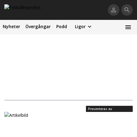
Nyheter
Övergångar
Podd
Ligor
Presenteras av