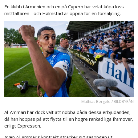
En klubb i Armenien och en på Cypern har velat köpa loss
mittfältaren - och Halmstad är öppna för en försäljning.
Mathias Bergeld / BILDBYRÅN
Al-Ammari har dock valt att nobba båda dessa erbjudanden,
då han hoppas på att flytta till en högre rankad liga framöver,
enligt Expressen.
Även Al-Ammaris kontrakt sträcker sig säsongen ut.