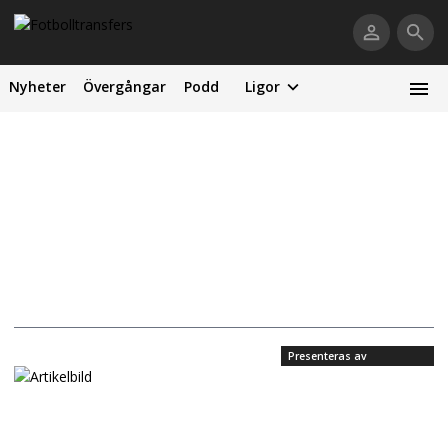
Nyheter
Övergångar
Podd
Ligor
Presenteras av