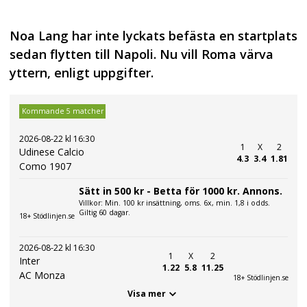
Noa Lang har inte lyckats befästa en startplats
sedan flytten till Napoli. Nu vill Roma värva
yttern, enligt uppgifter.
Kommande 5 matcher
2026-08-22 kl 16:30
1
X
2
Udinese Calcio
4.3
3.4
1.81
Como 1907
Sätt in 500 kr - Betta för 1000 kr. Annons.
Villkor: Min. 100 kr insättning, oms. 6x, min. 1,8 i odds.
Giltig 60 dagar.
18+ Stödlinjen.se
2026-08-22 kl 16:30
1
X
2
Inter
1.22
5.8
11.25
AC Monza
18+ Stödlinjen.se
Visa mer