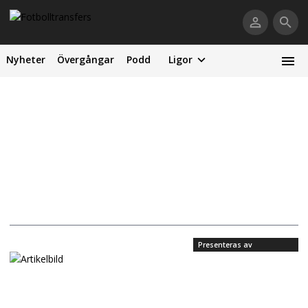
Nyheter
Övergångar
Podd
Ligor
Presenteras av