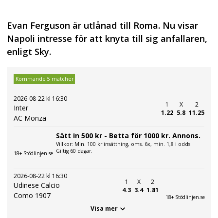
Evan Ferguson är utlånad till Roma. Nu visar
Napoli intresse för att knyta till sig anfallaren,
enligt Sky.
Kommande 5 matcher
2026-08-22 kl 16:30
1
X
2
Inter
1.22
5.8
11.25
AC Monza
Sätt in 500 kr - Betta för 1000 kr. Annons.
Villkor: Min. 100 kr insättning, oms. 6x, min. 1,8 i odds.
Giltig 60 dagar.
18+ Stödlinjen.se
2026-08-22 kl 16:30
1
X
2
Udinese Calcio
4.3
3.4
1.81
Como 1907
18+ Stödlinjen.se
Visa mer