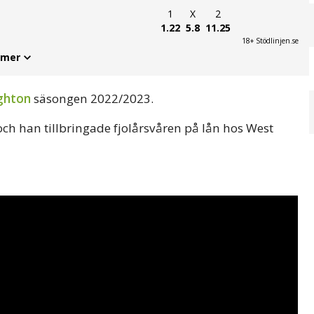
1
X
2
1.22
5.8
11.25
18+ Stödlinjen.se
 mer
ghton
säsongen 2022/2023.
 och han tillbringade fjolårsvåren på lån hos West