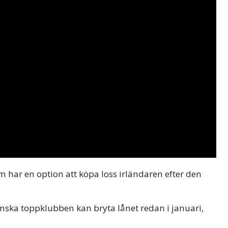
 har en option att köpa loss irländaren efter den
enska toppklubben kan bryta lånet redan i januari,