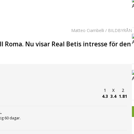
Matteo Ciambelli / BILDBYRÅN
l Roma. Nu visar Real Betis intresse för den
1
X
2
4.3
3.4
1.81
.
ltig 60 dagar.