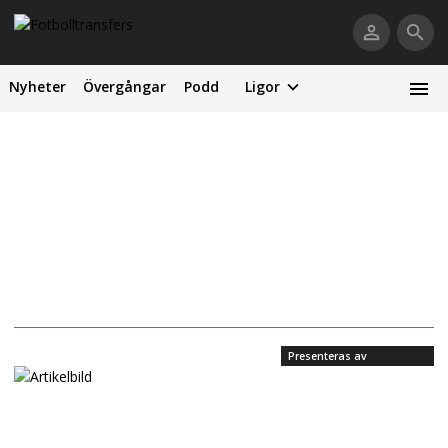
Nyheter
Övergångar
Podd
Ligor
Presenteras av