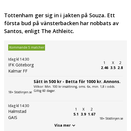
Tottenham ger sig in i jakten på Souza. Ett
första bud på vänsterbacken har nobbats av
Santos, enligt The Athleitc.
Kommande 5 matcher
Idag kl 14:30
1
X
2
IFK Göteborg
2.46
3.5
2.8
Kalmar FF
Sätt in 500 kr - Betta för 1000 kr. Annons.
Villkor: Min. 100 kr insättning, oms. 6x, min. 1,8 i odds.
Giltig 60 dagar.
18+ Stödlinjen.se
Idag kl 14:30
1
X
2
Halmstad
5.1
3.9
1.67
GAIS
18+ Stödlinjen.se
Visa mer