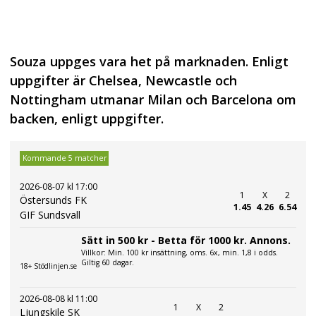
Souza uppges vara het på marknaden. Enligt
uppgifter är Chelsea, Newcastle och
Nottingham utmanar Milan och Barcelona om
backen, enligt uppgifter.
Kommande 5 matcher
2026-08-07 kl 17:00
1
X
2
Östersunds FK
1.45
4.26
6.54
GIF Sundsvall
Sätt in 500 kr - Betta för 1000 kr. Annons.
Villkor: Min. 100 kr insättning, oms. 6x, min. 1,8 i odds.
Giltig 60 dagar.
18+ Stödlinjen.se
2026-08-08 kl 11:00
1
X
2
Ljungskile SK