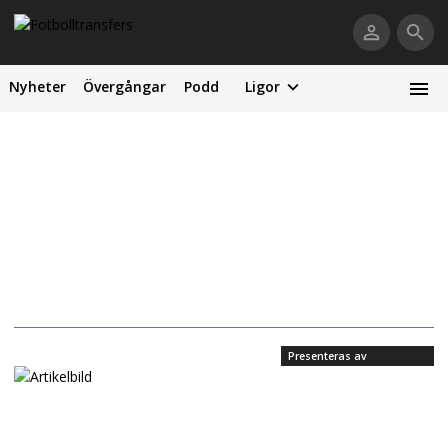
Nyheter
Övergångar
Podd
Ligor
Presenteras av