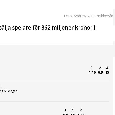
Foto: Andrew Yates/Bildbyrån
älja spelare för 862 miljoner kronor i
1
X
2
1.16
6.9
15
.
ltig 60 dagar.
1
X
2
6.6
4.5
1.44