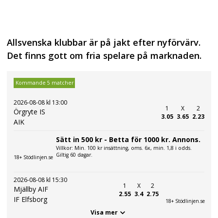
Allsvenska klubbar är på jakt efter nyförvärv.
Det finns gott om fria spelare på marknaden.
Kommande 5 matcher
2026-08-08 kl 13:00
1
X
2
Örgryte IS
3.05
3.65
2.23
AIK
Sätt in 500 kr - Betta för 1000 kr. Annons.
Villkor: Min. 100 kr insättning, oms. 6x, min. 1,8 i odds.
Giltig 60 dagar.
18+ Stödlinjen.se
2026-08-08 kl 15:30
1
X
2
Mjällby AIF
2.55
3.4
2.75
IF Elfsborg
18+ Stödlinjen.se
Visa mer