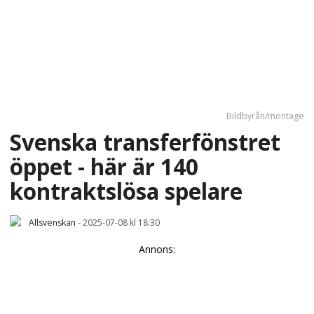
Bildbyrån/montage
Svenska transferfönstret
öppet - här är 140
kontraktslösa spelare
Allsvenskan
-
2025-07-08 kl 18:30
Annons: