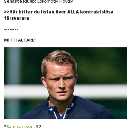
Senaste klubb:
Lokomotiv Plovdiv
>>Här hittar du listan över ALLA kontraktslösa
försvarare
--------
MITTFÄLTARE:
*
Sam Larsson
, 32