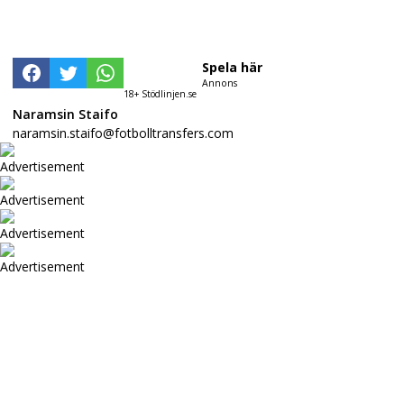
Spela här
Annons
18+ Stödlinjen.se
Naramsin Staifo
naramsin.staifo@fotbolltransfers.com