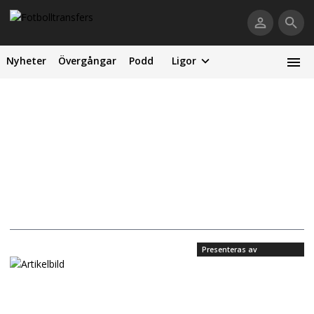
Nyheter
Övergångar
Podd
Ligor
Presenteras av