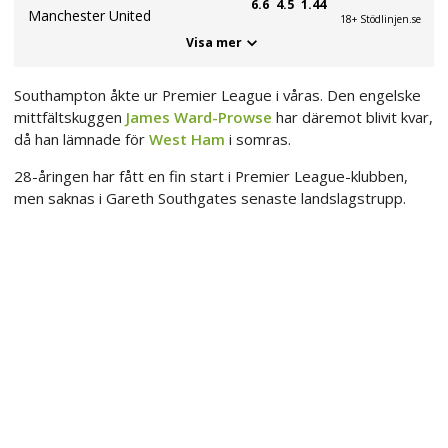
6.6
4.5
1.44
Manchester United
18+ Stödlinjen.se
Visa mer
Southampton åkte ur Premier League i våras. Den engelske
mittfältskuggen
James Ward-Prowse
har däremot blivit kvar,
då han lämnade för
West Ham
i somras.
28-åringen har fått en fin start i Premier League-klubben,
men saknas i Gareth Southgates senaste landslagstrupp.