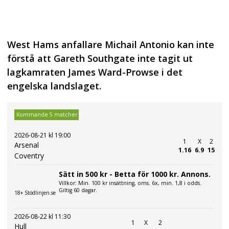
West Hams anfallare Michail Antonio kan inte
förstå att Gareth Southgate inte tagit ut
lagkamraten James Ward-Prowse i det
engelska landslaget.
Kommande 5 matcher
2026-08-21 kl 19:00
1
X
2
Arsenal
1.16
6.9
15
Coventry
Sätt in 500 kr - Betta för 1000 kr. Annons.
Villkor: Min. 100 kr insättning, oms. 6x, min. 1,8 i odds.
Giltig 60 dagar.
18+ Stödlinjen.se
2026-08-22 kl 11:30
1
X
2
Hull