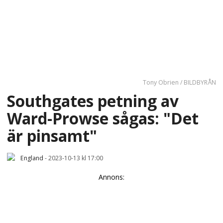
Tony Obrien / BILDBYRÅN
Southgates petning av
Ward-Prowse sågas: "Det
är pinsamt"
England
-
2023-10-13 kl 17:00
Annons: