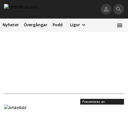
Nyheter
Övergångar
Podd
Ligor
Presenteras av